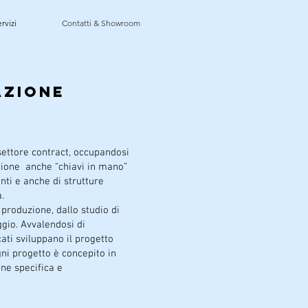
rvizi
Contatti & Showroom
azione
l settore contract, occupandosi
azione anche “chiavi in mano”
nti e anche di strutture
a.
 produzione, dallo studio di
ggio. Avvalendosi di
cati sviluppano il progetto
ogni progetto è concepito in
one specifica e